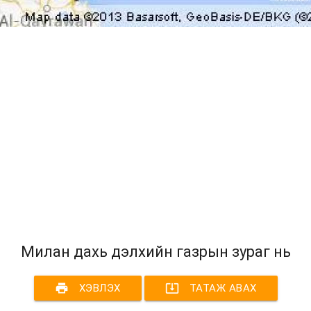
Милан дахь дэлхийн газрын зураг нь
print
system_update_alt
ХЭВЛЭХ
ТАТАЖ АВАХ