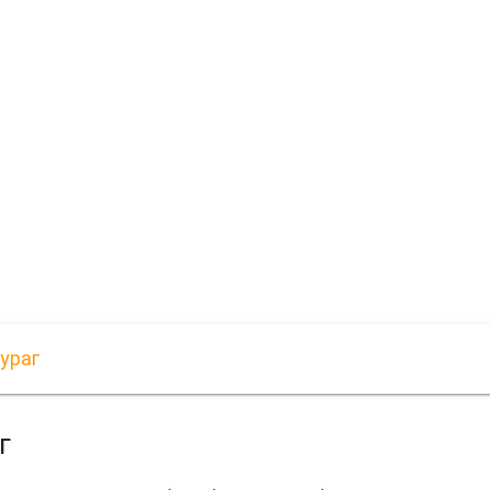
ураг
г