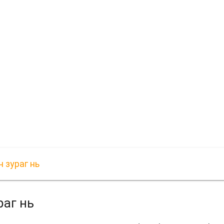
 зураг нь
раг нь