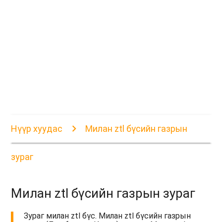
Нүүр хуудас
Милан ztl бүсийн газрын
зураг
Милан ztl бүсийн газрын зураг
Зураг милан ztl бүс. Милан ztl бүсийн газрын