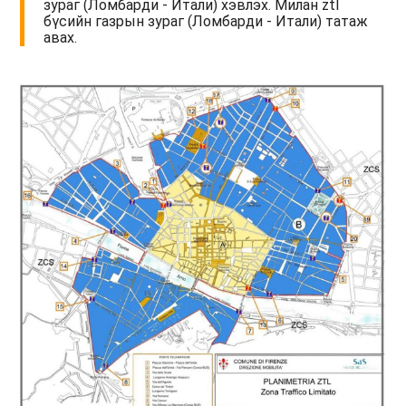
зураг (Ломбарди - Итали) хэвлэх. Милан ztl
бүсийн газрын зураг (Ломбарди - Итали) татаж
авах.